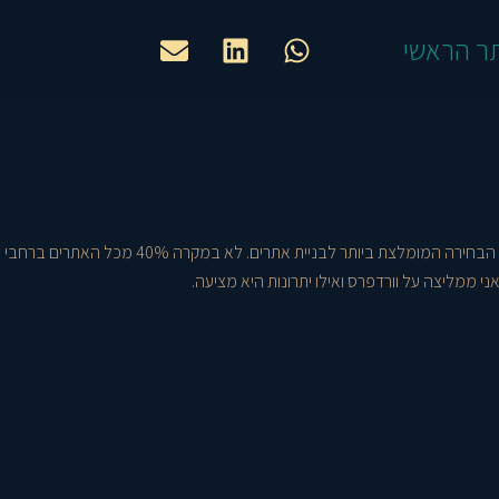
E
L
W
ר הראשי
n
i
h
v
n
a
e
k
t
l
e
s
o
d
a
p
i
p
e
n
p
לאחר שניסיתי ובדקתי פלטפורמות שונות לאורך השנים, אני יכולה לומר בלב שלם שוורדפרס היא הבחירה המומלצת ביותר לבניית אתרים. לא במקרה 40% מכל האתרים ברחבי
י ממליצה על וורדפרס ואילו יתרונות היא מציעה.